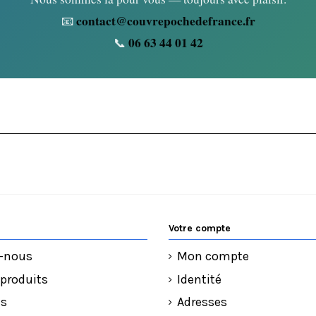
contact@couvrepochedefrance.fr
📧
06 63 44 01 42
📞
Votre compte
-nous
Mon compte
produits
Identité
ns
Adresses