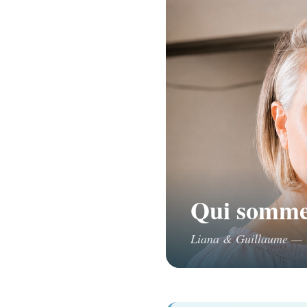
Qui somme
Liana & Guillaume — U